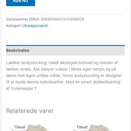
KØB NU
Varenummer (SKU):
8588069607470998008
Kategori:
Ukategoriseret
Beskrivelse
Lækker bodystocking i blødt økologisk bomuld og masser af
lækker stræk. Alle babyer vokser i deres eget tempo og på
deres helt egen unikke måde. Vores bodystocking er designet
til at hylde denne individualitet. Med en smart dobbeltlukning
af trykknapper f
Relaterede varer
Den
Den
Den
Den
oprindelige
aktuelle
oprindelige
aktuelle
Tilbud!
Tilbud!
Tilbud!
Tilbud!
pris
pris
pris
pris