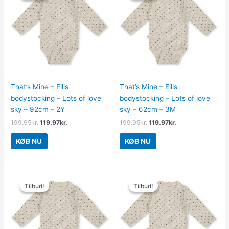
var:
er:
var:
er:
199.95kr..
119.97kr..
199.95kr..
119.97kr..
That’s Mine – Ellis
That’s Mine – Ellis
bodystocking – Lots of love
bodystocking – Lots of love
sky – 92cm – 2Y
sky – 62cm – 3M
199.95
kr.
119.97
kr.
199.95
kr.
119.97
kr.
KØB NU
KØB NU
Den
Den
Den
Den
oprindelige
aktuelle
oprindelige
aktuelle
Tilbud!
Tilbud!
Tilbud!
Tilbud!
pris
pris
pris
pris
var:
er:
var:
er:
199.95kr..
119.97kr..
199.95kr..
119.97kr..