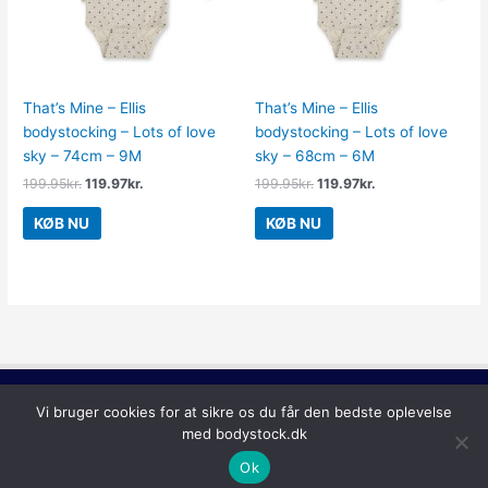
That’s Mine – Ellis
That’s Mine – Ellis
bodystocking – Lots of love
bodystocking – Lots of love
sky – 74cm – 9M
sky – 68cm – 6M
199.95
kr.
119.97
kr.
199.95
kr.
119.97
kr.
KØB NU
KØB NU
Copyright © 2026
Bodystock
Vi bruger cookies for at sikre os du får den bedste oplevelse
med bodystock.dk
Ok