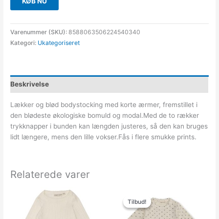
KØB NU
Varenummer (SKU):
8588063506224540340
Kategori:
Ukategoriseret
Beskrivelse
Lækker og blød bodystocking med korte ærmer, fremstillet i
den blødeste økologiske bomuld og modal.Med de to rækker
trykknapper i bunden kan længden justeres, så den kan bruges
lidt længere, mens den lille vokser.Fås i flere smukke prints.
Relaterede varer
Den
Den
oprindelige
aktuelle
Tilbud!
Tilbud!
pris
pris
var:
er: