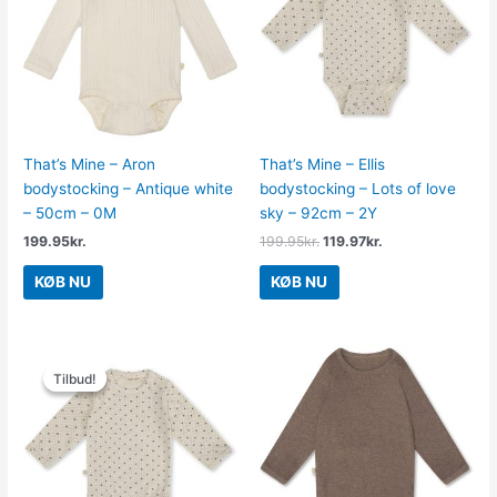
199.95kr..
119.97kr..
That’s Mine – Aron
That’s Mine – Ellis
bodystocking – Antique white
bodystocking – Lots of love
– 50cm – 0M
sky – 92cm – 2Y
199.95
kr.
199.95
kr.
119.97
kr.
KØB NU
KØB NU
Den
Den
oprindelige
aktuelle
Tilbud!
Tilbud!
pris
pris
var:
er:
199.95kr..
119.97kr..