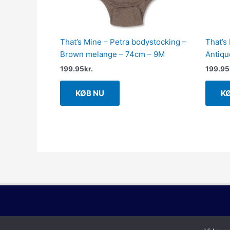
That’s Mine – Petra bodystocking –
That’s
Brown melange – 74cm – 9M
Antiqu
199.95
kr.
199.95
KØB NU
K