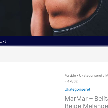
akt
Forside
/
Ukategoriseret
/ M
– 4M/62
Ukategoriseret
MarMar – Belit
Beige Melange