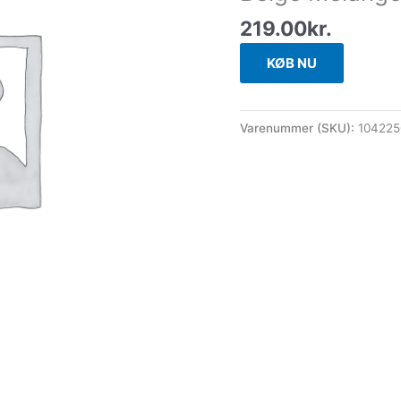
219.00
kr.
KØB NU
Varenummer (SKU):
104225