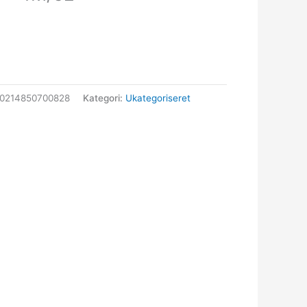
0214850700828
Kategori:
Ukategoriseret