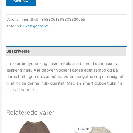
KØB NU
Varenummer (SKU):
8588061863303320055
Kategori:
Ukategoriseret
Beskrivelse
Lækker bodystocking i blødt økologisk bomuld og masser af
lækker stræk. Alle babyer vokser i deres eget tempo og på
deres helt egen unikke måde. Vores bodystocking er designet
til at hylde denne individualitet. Med en smart dobbeltlukning
af trykknapper f
Relaterede varer
Den
Den
oprindelige
aktuelle
Tilbud!
Tilbud!
pris
pris