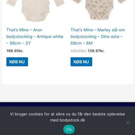
That’s Mine – Aron
That’s Mine – Marley slå-om
bodystocking – Antique white
bodystocking – Dino esta –
– 98cm – 3Y
68cm – 6M
199.95
kr.
199.95
kr.
139.97
kr.
KØB NU
KØB NU
Copyright © 2026
Bodystock
Vi bruger cookies for at sikre os du får den bedste oplevelse
med bodystock.dk
Ok