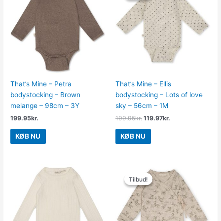
var:
er:
199.95kr..
119.97kr..
That’s Mine – Petra
That’s Mine – Ellis
bodystocking – Brown
bodystocking – Lots of love
melange – 98cm – 3Y
sky – 56cm – 1M
199.95
kr.
199.95
kr.
119.97
kr.
KØB NU
KØB NU
Den
Den
oprindelige
aktuelle
Tilbud!
Tilbud!
pris
pris
var:
er:
199.95kr..
139.97kr..