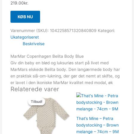
219.00
kr.
KØB NU
Varenummer (SKU):
1042258571320840809
Kategori:
Ukategoriseret
Beskrivelse
MarMar Copenhagen Belita Body Blue
Giv din baby en blød og luksuriøs start på livet med
MarMars elskede Belita body. Den langærmede body har
en praktisk slå-om-lukning, der gør det nemt at skifte, og
er lavet i den ikoniske MarMar kvalitet med modal, øk
Relaterede varer
Den
Den
Tilbud!
Tilbud!
oprindelige
aktuelle
pris
pris
var:
er:
That’s Mine – Petra
199.95kr..
119.97kr..
bodystocking – Brown
melange – 74cm – 9M