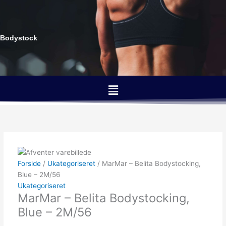
Gå
til
indholdet
Bodystock
Menu
Forside
/
Ukategoriseret
/ MarMar – Belita Bodystocking,
Blue – 2M/56
Ukategoriseret
MarMar – Belita Bodystocking,
Blue – 2M/56