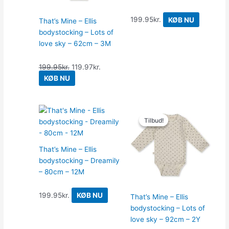
199.95
kr.
KØB NU
That’s Mine – Ellis
bodystocking – Lots of
love sky – 62cm – 3M
199.95
kr.
119.97
kr.
KØB NU
Den
Den
Tilbud!
Tilbud!
oprindelige
aktuelle
pris
pris
var:
er:
That’s Mine – Ellis
199.95kr..
119.97kr..
bodystocking – Dreamily
– 80cm – 12M
199.95
kr.
KØB NU
That’s Mine – Ellis
bodystocking – Lots of
love sky – 92cm – 2Y