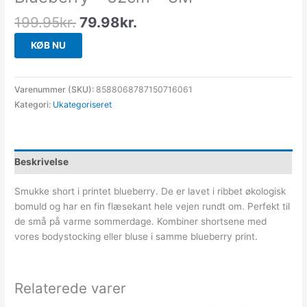
199.95
kr.
79.98
kr.
KØB NU
Varenummer (SKU):
8588068787150716061
Kategori:
Ukategoriseret
Beskrivelse
Smukke short i printet blueberry. De er lavet i ribbet økologisk
bomuld og har en fin flæsekant hele vejen rundt om. Perfekt til
de små på varme sommerdage. Kombiner shortsene med
vores bodystocking eller bluse i samme blueberry print.
Relaterede varer