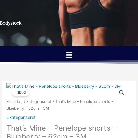
Gå
til
indholdet
Bodystock
Menu
Den
Den
oprindelige
aktuelle
Tilbud!
pris
pris
Forside
/
Ukategoriseret
/ That’s Mine – Penelope shorts –
var:
er:
Blueberry – 62cm – 3M
199.95kr..
79.98kr..
Ukategoriseret
That’s Mine – Penelope shorts –
Blueberry – 62cm – 3M