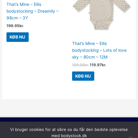
That’s Mine – Ellis
bodystocking – Dreamily –
98cm – 3Y
199.95
kr.
KØB NU
That’s Mine – Ellis
bodystocking – Lots of love
sky – 80cm – 12M
199.95
kr.
119.97
kr.
KØB NU
Copyright © 2026
Bodystock
Vi bruger cookies for at sikre os du får den bedste oplevelse
med bodystock.dk