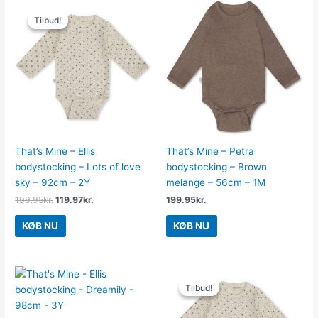
Den
Den
oprindelige
aktuelle
Tilbud!
Tilbud!
pris
pris
var:
er:
199.95kr..
119.97kr..
That’s Mine – Ellis
That’s Mine – Petra
bodystocking – Lots of love
bodystocking – Brown
sky – 92cm – 2Y
melange – 56cm – 1M
199.95
kr.
119.97
kr.
199.95
kr.
KØB NU
KØB NU
Den
Den
oprindelige
aktuelle
Tilbud!
Tilbud!
pris
pris
var:
er:
199.95kr..
119.97kr..