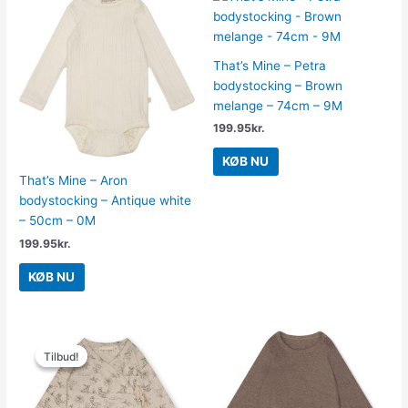
That’s Mine – Petra
bodystocking – Brown
melange – 74cm – 9M
199.95
kr.
KØB NU
That’s Mine – Aron
bodystocking – Antique white
– 50cm – 0M
199.95
kr.
KØB NU
Den
Den
oprindelige
aktuelle
Tilbud!
Tilbud!
pris
pris
var:
er:
199.95kr..
139.97kr..