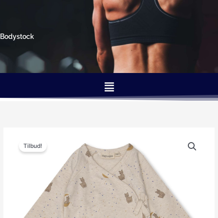
Gå
til
indholdet
Bodystock
Menu
Den
Den
oprindelige
aktuelle
Tilbud!
pris
pris
var:
er:
199.95kr..
119.97kr..