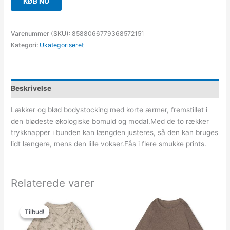
KØB NU
Varenummer (SKU):
8588066779368572151
Kategori:
Ukategoriseret
Beskrivelse
Lækker og blød bodystocking med korte ærmer, fremstillet i
den blødeste økologiske bomuld og modal.Med de to rækker
trykknapper i bunden kan længden justeres, så den kan bruges
lidt længere, mens den lille vokser.Fås i flere smukke prints.
Relaterede varer
Den
Den
oprindelige
aktuelle
Tilbud!
Tilbud!
pris
pris
var:
er: