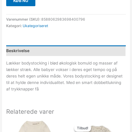
KØB NU
Varenummer (SKU):
8588062983698400796
Kategori:
Ukategoriseret
Beskrivelse
Lækker bodystocking i blød økologisk bomuld og masser af
lækker stræk. Alle babyer vokser i deres eget tempo og på
deres helt egen unikke måde. Vores bodystocking er designet
til at hylde denne individualitet. Med en smart dobbeltlukning
af trykknapper få
Relaterede varer
Den
Den
oprindelige
aktuelle
Tilbud!
Tilbud!
pris
pris