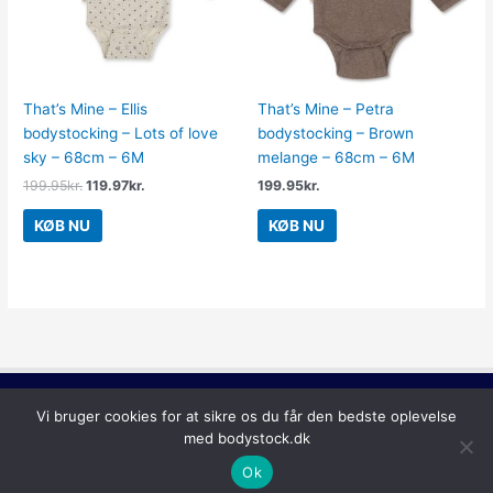
That’s Mine – Ellis
That’s Mine – Petra
bodystocking – Lots of love
bodystocking – Brown
sky – 68cm – 6M
melange – 68cm – 6M
199.95
kr.
119.97
kr.
199.95
kr.
KØB NU
KØB NU
Copyright © 2026
Bodystock
Vi bruger cookies for at sikre os du får den bedste oplevelse
med bodystock.dk
Ok