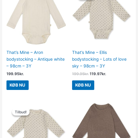
var:
er:
199.95kr..
119.97kr..
That’s Mine – Aron
That’s Mine – Ellis
bodystocking – Antique white
bodystocking – Lots of love
– 98cm – 3Y
sky – 98cm – 3Y
199.95
kr.
199.95
kr.
119.97
kr.
KØB NU
KØB NU
Den
Den
oprindelige
aktuelle
Tilbud!
Tilbud!
pris
pris
var:
er:
199.95kr..
119.97kr..