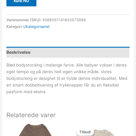
KØB NU
Varenummer (SKU):
8588061141853673988
Kategori:
Ukategoriseret
Beskrivelse
Blød bodystocking i melange farve. Alle babyer vokser i deres
eget tempo og på deres helt egen unikke måde. Vores
bodystocking er designet til at hylde denne individualitet. Med
en smart dobbeltlukning af trykknapper får du en fleksibel
pasform med ekstra
Relaterede varer
Den
Den
oprindelige
aktuelle
Tilbud!
Tilbud!
pris
pris