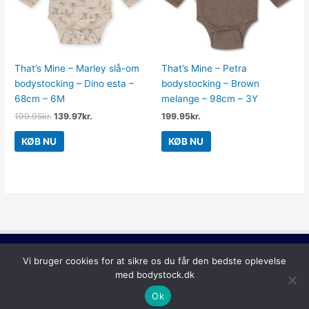
That’s Mine – Marley slå-om
That’s Mine – Petra
bodystocking – Dino esta –
bodystocking – Brown
68cm – 6M
melange – 98cm – 3Y
199.95
kr.
139.97
kr.
199.95
kr.
KØB NU
KØB NU
Copyright © 2026
Bodystock
Vi bruger cookies for at sikre os du får den bedste oplevelse
med bodystock.dk
Ok