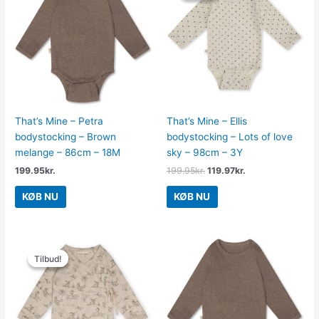
var:
er:
199.95kr..
119.97kr..
That’s Mine – Petra
That’s Mine – Ellis
bodystocking – Brown
bodystocking – Lots of love
melange – 86cm – 18M
sky – 98cm – 3Y
199.95
kr.
199.95
kr.
119.97
kr.
KØB NU
KØB NU
Den
Den
oprindelige
aktuelle
Tilbud!
Tilbud!
pris
pris
var:
er:
199.95kr..
139.97kr..