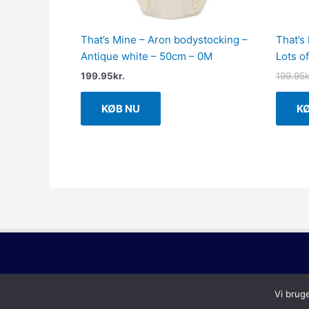
That’s Mine – Aron bodystocking –
That’s
Antique white – 50cm – 0M
Lots o
199.95
kr.
199.95
k
KØB NU
K
Vi brug