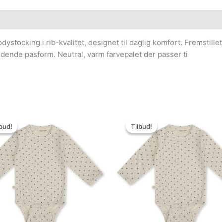
dystocking i rib-kvalitet, designet til daglig komfort. Fremstil
dende pasform. Neutral, varm farvepalet der passer ti
Den
Den
Den
Den
oprindelige
aktuelle
oprindelige
aktuelle
bud!
bud!
Tilbud!
Tilbud!
pris
pris
pris
pris
var:
er:
var:
er:
199.95kr..
119.97kr..
199.95kr..
119.97kr..