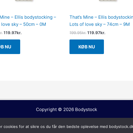
 Mine – Ellis bodystocking –
That’s Mine – Ellis bodystocki
f love sky – 50cm – 0M
Lots of love sky – 74cm – 9M
r.
119.97
kr.
199.95
kr.
119.97
kr.
ØB NU
KØB NU
Copyright © 2026
Bodystock
er cookies for at sikre os du får den bedste oplevelse med bodystock.d