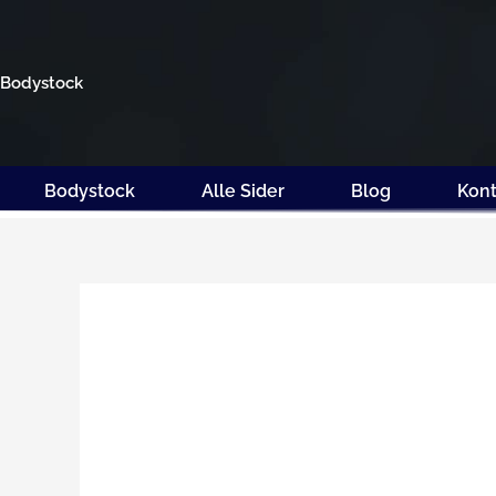
Gå
til
indholdet
Bodystock
Bodystock
Alle Sider
Blog
Kont