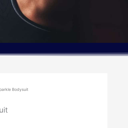
parkle Bodysuit
uit