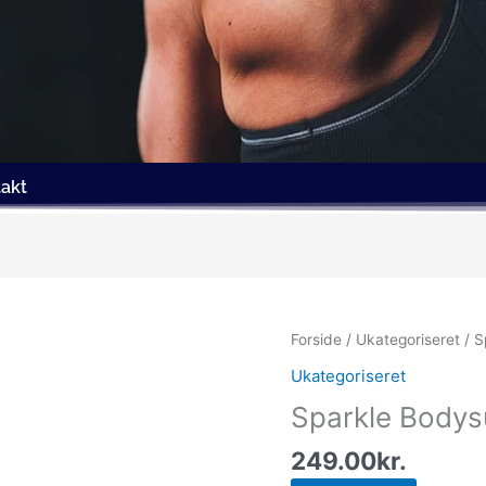
akt
Forside
/
Ukategoriseret
/ S
Ukategoriseret
Sparkle Bodys
249.00
kr.