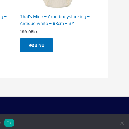
ng –
That’s Mine – Aron bodystocking –
Antique white – 98cm – 3Y
199.95
kr.
KØB NU
k
Ok