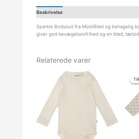
Beskrivelse
Sparkle Bodysuit fra MüsliBlød og behagelig bo
giver god bevægelsesfrihed og en blød, tætsid
Relaterede varer
Til
Til