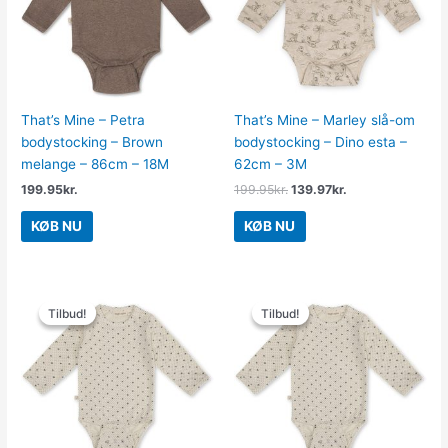
That’s Mine – Petra
That’s Mine – Marley slå-om
bodystocking – Brown
bodystocking – Dino esta –
melange – 86cm – 18M
62cm – 3M
199.95
kr.
199.95
kr.
139.97
kr.
KØB NU
KØB NU
Den
Den
Den
Den
oprindelige
aktuelle
oprindelige
aktuelle
Tilbud!
Tilbud!
Tilbud!
Tilbud!
pris
pris
pris
pris
var:
er:
var:
er:
199.95kr..
119.97kr..
199.95kr..
119.97kr..