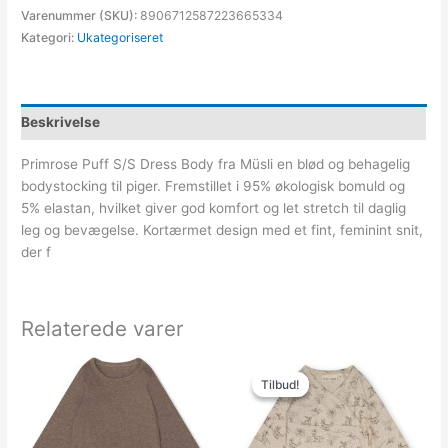
Varenummer (SKU):
8906712587223665334
Kategori:
Ukategoriseret
Beskrivelse
Primrose Puff S/S Dress Body fra Müsli en blød og behagelig
bodystocking til piger. Fremstillet i 95% økologisk bomuld og
5% elastan, hvilket giver god komfort og let stretch til daglig
leg og bevægelse. Kortærmet design med et fint, feminint snit,
der f
Relaterede varer
Den
Den
oprindelige
aktuelle
Tilbud!
Tilbud!
pris
pris
var:
er:
199.95kr..
139.97kr..