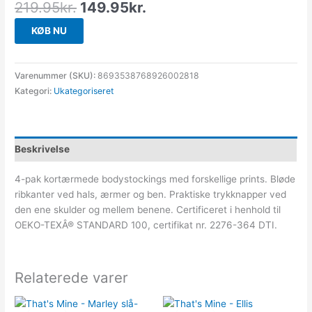
219.95
kr.
149.95
kr.
KØB NU
Varenummer (SKU):
8693538768926002818
Kategori:
Ukategoriseret
Beskrivelse
4-pak kortærmede bodystockings med forskellige prints. Bløde
ribkanter ved hals, ærmer og ben. Praktiske trykknapper ved
den ene skulder og mellem benene. Certificeret i henhold til
OEKO-TEXÂ® STANDARD 100, certifikat nr. 2276-364 DTI.
Relaterede varer
Den
Den
Den
Den
oprindelige
aktuelle
oprindelige
aktuelle