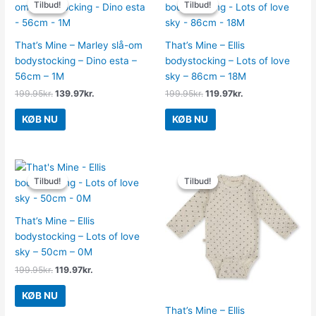
Tilbud!
Tilbud!
Tilbud!
Tilbud!
pris
pris
pris
pris
var:
er:
var:
er:
199.95kr..
139.97kr..
199.95kr..
119.97kr..
That’s Mine – Marley slå-om
That’s Mine – Ellis
bodystocking – Dino esta –
bodystocking – Lots of love
56cm – 1M
sky – 86cm – 18M
199.95
kr.
139.97
kr.
199.95
kr.
119.97
kr.
KØB NU
KØB NU
Den
Den
Den
Den
oprindelige
aktuelle
oprindelige
aktuelle
Tilbud!
Tilbud!
Tilbud!
Tilbud!
pris
pris
pris
pris
var:
er:
var:
er:
199.95kr..
119.97kr..
199.95kr..
119.97kr..
That’s Mine – Ellis
bodystocking – Lots of love
sky – 50cm – 0M
199.95
kr.
119.97
kr.
KØB NU
That’s Mine – Ellis