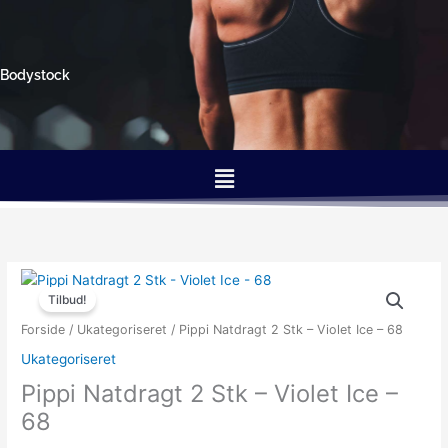
Gå
til
indholdet
Bodystock
Menu
Den
Den
oprindelige
aktuelle
Tilbud!
pris
pris
Forside
/
Ukategoriseret
/ Pippi Natdragt 2 Stk – Violet Ice – 68
var:
er:
Ukategoriseret
219.95kr..
149.95kr..
Pippi Natdragt 2 Stk – Violet Ice –
68