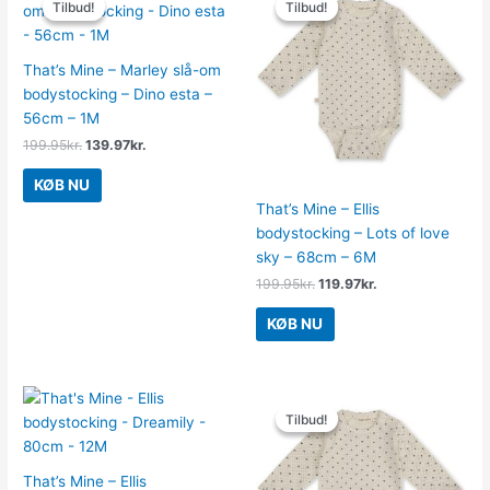
Tilbud!
Tilbud!
Tilbud!
Tilbud!
pris
pris
pris
pris
var:
er:
var:
er:
199.95kr..
139.97kr..
199.95kr..
119.97kr..
That’s Mine – Marley slå-om
bodystocking – Dino esta –
56cm – 1M
199.95
kr.
139.97
kr.
KØB NU
That’s Mine – Ellis
bodystocking – Lots of love
sky – 68cm – 6M
199.95
kr.
119.97
kr.
KØB NU
Den
Den
oprindelige
aktuelle
Tilbud!
Tilbud!
pris
pris
var:
er:
199.95kr..
119.97kr..
That’s Mine – Ellis