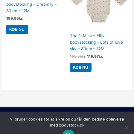
bodystocking – Dreamily –
80cm – 12M
199.95
kr.
KØB NU
That’s Mine – Ellis
bodystocking – Lots of love
sky – 80cm – 12M
199.95
kr.
119.97
kr.
KØB NU
Copyright © 2026
Bodystock
Vi bruger cookies for at sikre os du får den bedste oplevelse
med bodystock.dk