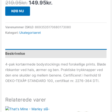
219.95
kr.
149.95
kr.
KØB NU
Varenummer (SKU):
8693535170680173080
Kategori:
Ukategoriseret
Beskrivelse
4-pak kortærmede bodystockings med forskellige prints. Bløde
ribkanter ved hals, ærmer og ben. Praktiske trykknapper ved
den ene skulder og mellem benene. Certificeret i henhold til
OEKO-TEXÂ® STANDARD 100, certifikat nr. 2276-364 DTI.
Relaterede varer
Den
Den
Den
Den
oprindelige
aktuelle
oprindelige
aktuelle