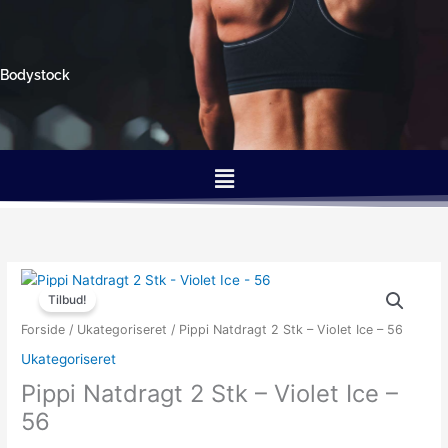
Gå
til
indholdet
Bodystock
Menu
Den
Den
oprindelige
aktuelle
Tilbud!
pris
pris
Forside
/
Ukategoriseret
/ Pippi Natdragt 2 Stk – Violet Ice – 56
var:
er:
Ukategoriseret
219.95kr..
149.95kr..
Pippi Natdragt 2 Stk – Violet Ice –
56