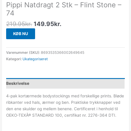
Pippi Natdragt 2 Stk – Flint Stone –
74
219.95
kr.
149.95
kr.
KØB NU
Varenummer (SKU):
8693535366002649645
Kategori:
Ukategoriseret
Beskrivelse
4-pak kortærmede bodystockings med forskellige prints. Bløde
ribkanter ved hals, ærmer og ben. Praktiske trykknapper ved
den ene skulder og mellem benene. Certificeret i henhold til
OEKO-TEXÂ® STANDARD 100, certifikat nr. 2276-364 DTI.