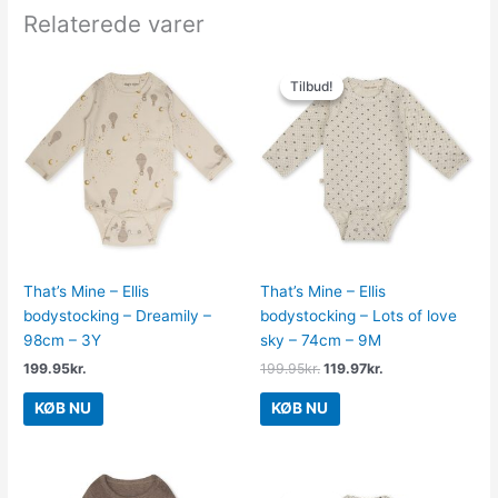
Relaterede varer
Den
Den
oprindelige
aktuelle
Tilbud!
Tilbud!
pris
pris
var:
er:
199.95kr..
119.97kr..
That’s Mine – Ellis
That’s Mine – Ellis
bodystocking – Dreamily –
bodystocking – Lots of love
98cm – 3Y
sky – 74cm – 9M
199.95
kr.
199.95
kr.
119.97
kr.
KØB NU
KØB NU
Den
Den
oprindelige
aktuelle