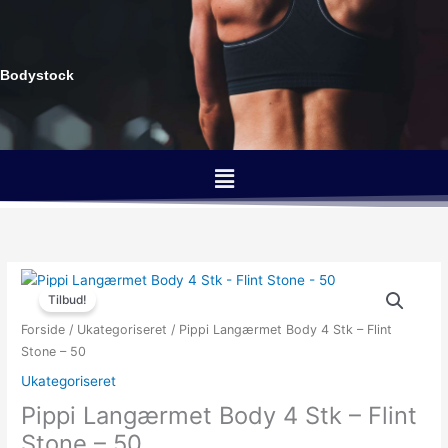
Gå
til
indholdet
Bodystock
Menu
Den
Den
oprindelige
aktuelle
Tilbud!
pris
pris
Forside
/
Ukategoriseret
/ Pippi Langærmet Body 4 Stk – Flint
var:
er:
Stone – 50
219.95kr..
149.95kr..
Ukategoriseret
Pippi Langærmet Body 4 Stk – Flint
Stone – 50