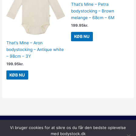
That’s Mine – Petra
bodystocking – Brown
melange – 68cm – 6M
199.95
kr.
KØB NU
That’s Mine – Aron
bodystocking – Antique white
– 98cm – 3Y
199.95
kr.
KØB NU
Copyright © 2026
Bodystock
Vi bruger cookies for at sikre os du får den bedste oplevelse
med bodystock.dk