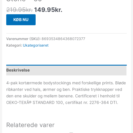
219.95
kr.
149.95
kr.
KØB NU
Varenummer (SKU):
8693534864368072377
Kategori:
Ukategoriseret
Beskrivelse
4-pak kortærmede bodystockings med forskellige prints. Bløde
ribkanter ved hals, ærmer og ben. Praktiske trykknapper ved
den ene skulder og mellem benene. Certificeret i henhold til
OEKO-TEXÂ® STANDARD 100, certifikat nr. 2276-364 DTI.
Relaterede varer