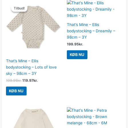
Den
Den
oprindelige
aktuelle
Tilbud!
Tilbud!
pris
pris
var:
er:
199.95kr..
119.97kr..
That’s Mine – Ellis
bodystocking – Dreamily –
98cm – 3Y
199.95
kr.
KØB NU
That’s Mine – Ellis
bodystocking – Lots of love
sky – 98cm – 3Y
199.95
kr.
119.97
kr.
KØB NU