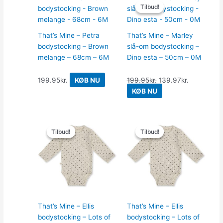
Tilbud!
Tilbud!
oprindelige
aktuelle
pris
pris
var:
er:
That’s Mine – Petra
That’s Mine – Marley
199.95kr..
139.97kr..
bodystocking – Brown
slå-om bodystocking –
melange – 68cm – 6M
Dino esta – 50cm – 0M
199.95
kr.
KØB NU
199.95
kr.
139.97
kr.
KØB NU
Den
Den
Den
Den
Tilbud!
Tilbud!
Tilbud!
Tilbud!
oprindelige
aktuelle
oprindelige
aktuelle
pris
pris
pris
pris
var:
er:
var:
er:
199.95kr..
119.97kr..
199.95kr..
119.97kr..
That’s Mine – Ellis
That’s Mine – Ellis
bodystocking – Lots of
bodystocking – Lots of