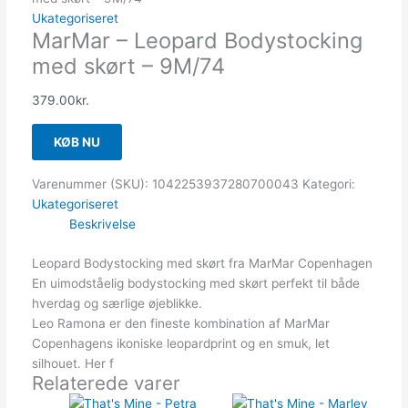
Ukategoriseret
MarMar – Leopard Bodystocking
med skørt – 9M/74
379.00
kr.
KØB NU
Varenummer (SKU):
1042253937280700043
Kategori:
Ukategoriseret
Beskrivelse
Leopard Bodystocking med skørt fra MarMar Copenhagen
En uimodståelig bodystocking med skørt perfekt til både
hverdag og særlige øjeblikke.
Leo Ramona er den fineste kombination af MarMar
Copenhagens ikoniske leopardprint og en smuk, let
silhouet. Her f
Relaterede varer
Den
Den