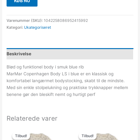
KØB NU
Varenummer (SKU):
1042258086952415992
Kategori:
Ukategoriseret
Beskrivelse
Blød og funktionel body i smuk blue rib
MarMar Copenhagen Body LS i blue er en klassisk og
komfortabel langærmet bodystocking, skabt til de mindste.
Med sin enkle stolpelukning og praktiske trykknapper mellem
benene gør den bleskift nemt og hurtigt perf
Relaterede varer
Den
Den
Den
Den
oprindelige
aktuelle
oprindelige
aktuelle
Tilbud!
Tilbud!
Tilbud!
Tilbud!
pris
pris
pris
pris