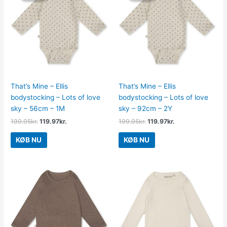
var:
er:
var:
er:
199.95kr..
119.97kr..
199.95kr..
119.97kr..
That’s Mine – Ellis
That’s Mine – Ellis
bodystocking – Lots of love
bodystocking – Lots of love
sky – 56cm – 1M
sky – 92cm – 2Y
199.95
kr.
119.97
kr.
199.95
kr.
119.97
kr.
KØB NU
KØB NU