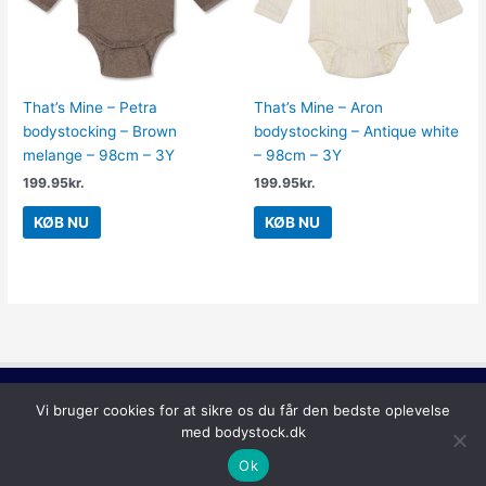
That’s Mine – Petra
That’s Mine – Aron
bodystocking – Brown
bodystocking – Antique white
melange – 98cm – 3Y
– 98cm – 3Y
199.95
kr.
199.95
kr.
KØB NU
KØB NU
Copyright © 2026
Bodystock
Vi bruger cookies for at sikre os du får den bedste oplevelse
med bodystock.dk
Ok