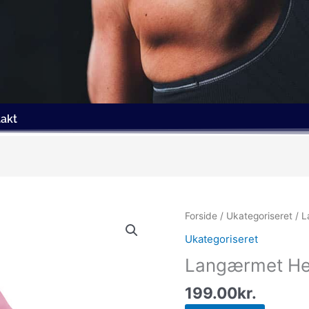
akt
Forside
/
Ukategoriseret
/ L
Ukategoriseret
Langærmet He
199.00
kr.