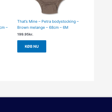
That’s Mine – Petra bodystocking –
2cm –
Brown melange – 68cm – 6M
199.95
kr.
KØB NU