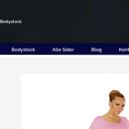
Gå
til
indholdet
Bodystock
Bodystock
Alle Sider
Blog
Kont