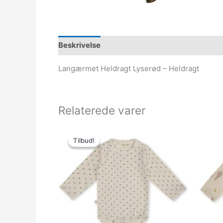
Beskrivelse
Langærmet Heldragt Lyserød – Heldragt
Relaterede varer
Den
Den
oprindelige
aktuelle
Tilbud!
Tilbud!
pris
pris
var:
er:
199.95kr..
119.97kr..