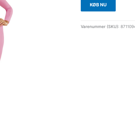
KØB NU
Varenummer (SKU):
871109