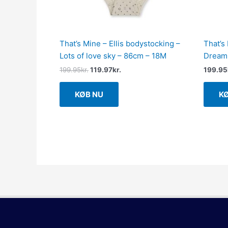
That’s Mine – Ellis bodystocking –
That’s
Lots of love sky – 86cm – 18M
Dreami
199.95
kr.
119.97
kr.
199.95
KØB NU
K