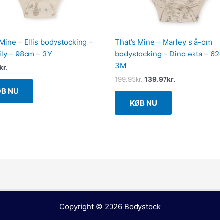
 Mine – Ellis bodystocking –
That’s Mine – Marley slå-om
ly – 98cm – 3Y
bodystocking – Dino esta – 6
3M
kr.
199.95
kr.
139.97
kr.
ØB NU
KØB NU
Copyright © 2026
Bodystock