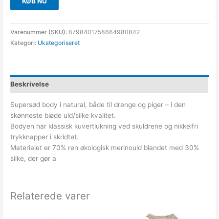
KØB NU
Varenummer (SKU):
8798401758664980842
Kategori:
Ukategoriseret
Beskrivelse
Supersød body i natural, både til drenge og piger – i den
skønneste bløde uld/silke kvalitet.
Bodyen har klassisk kuvertlukning ved skuldrene og nikkelfri
trykknapper i skridtet.
Materialet er 70% ren økologisk merinould blandet med 30%
silke, der gør a
Relaterede varer
Den
Den
Den
Den