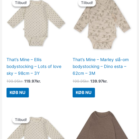
oprindelige
aktuelle
oprindelige
aktuelle
Tilbud!
Tilbud!
Tilbud!
Tilbud!
pris
pris
pris
pris
var:
er:
var:
er:
199.95kr..
119.97kr..
199.95kr..
139.97kr..
That’s Mine – Ellis
That’s Mine – Marley slå-om
bodystocking – Lots of love
bodystocking – Dino esta –
sky – 98cm – 3Y
62cm – 3M
199.95
kr.
119.97
kr.
199.95
kr.
139.97
kr.
KØB NU
KØB NU
Den
Den
oprindelige
aktuelle
Tilbud!
Tilbud!
pris
pris
var:
er:
199.95kr..
119.97kr..