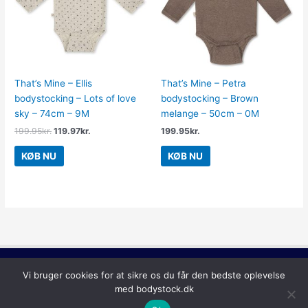
That’s Mine – Ellis
That’s Mine – Petra
bodystocking – Lots of love
bodystocking – Brown
sky – 74cm – 9M
melange – 50cm – 0M
199.95
kr.
119.97
kr.
199.95
kr.
KØB NU
KØB NU
Copyright © 2026
Bodystock
Vi bruger cookies for at sikre os du får den bedste oplevelse
med bodystock.dk