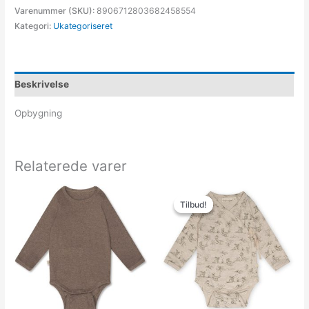
Varenummer (SKU):
8906712803682458554
Kategori:
Ukategoriseret
Beskrivelse
Opbygning
Relaterede varer
Den
Den
oprindelige
aktuelle
Tilbud!
Tilbud!
pris
pris
var:
er:
199.95kr..
139.97kr..