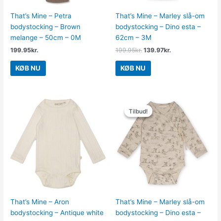
That’s Mine – Petra
That’s Mine – Marley slå-om
bodystocking – Brown
bodystocking – Dino esta –
melange – 50cm – 0M
62cm – 3M
199.95
kr.
199.95
kr.
139.97
kr.
KØB NU
KØB NU
Den
Den
oprindelige
aktuelle
Tilbud!
Tilbud!
pris
pris
var:
er:
199.95kr..
139.97kr..
That’s Mine – Aron
That’s Mine – Marley slå-om
bodystocking – Antique white
bodystocking – Dino esta –