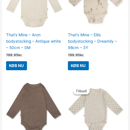
That’s Mine – Aron
That’s Mine – Ellis
bodystocking – Antique white
bodystocking – Dreamily –
– 50cm – 0M
98cm – 3Y
199.95
kr.
199.95
kr.
KØB NU
KØB NU
Den
Den
oprindelige
aktuelle
Tilbud!
Tilbud!
pris
pris
var:
er:
199.95kr..
119.97kr..