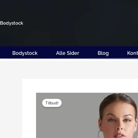
Gå
til
indholdet
Bodystock
Bodystock
Alle Sider
Blog
Kont
Tilbud!