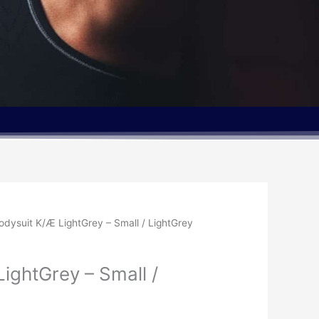
Den
odysuit K/Æ LightGrey – Small / LightGrey
elige
aktuelle
pris
ightGrey – Small /
er:
kr..
99.00kr..