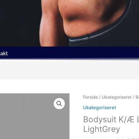
akt
Den
Forside
/
Ukategoriseret
/ B
oprind
Ukategoriseret
pris
Bodysuit K/Æ L
var:
249.00
LightGrey