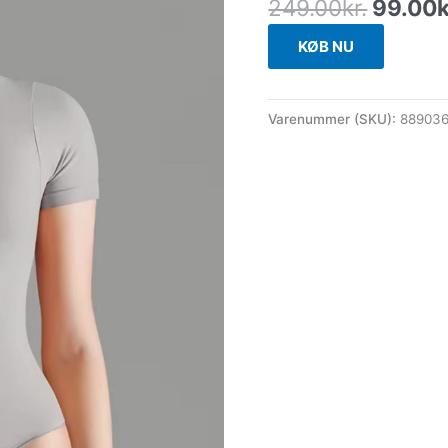
249.00
kr.
99.00
k
KØB NU
Varenummer (SKU):
88903