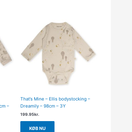
That’s Mine – Ellis bodystocking –
2cm –
Dreamily – 98cm – 3Y
199.95
kr.
KØB NU