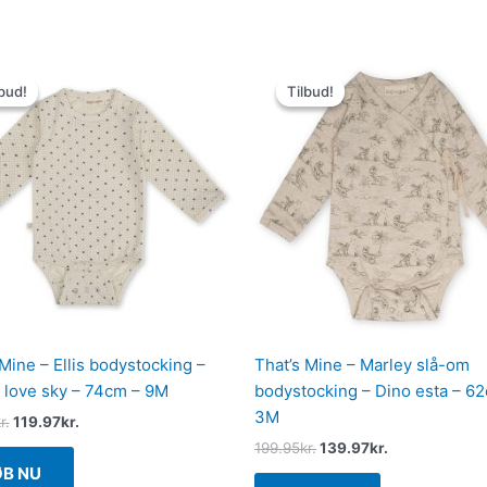
Den
Den
Den
Den
oprindelige
aktuelle
oprindelige
aktuelle
bud!
bud!
Tilbud!
Tilbud!
pris
pris
pris
pris
var:
er:
var:
er:
199.95kr..
119.97kr..
199.95kr..
139.97kr..
 Mine – Ellis bodystocking –
That’s Mine – Marley slå-om
f love sky – 74cm – 9M
bodystocking – Dino esta – 6
3M
r.
119.97
kr.
199.95
kr.
139.97
kr.
ØB NU