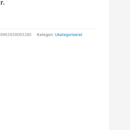
r.
69963938093280
Kategori:
Ukategoriseret