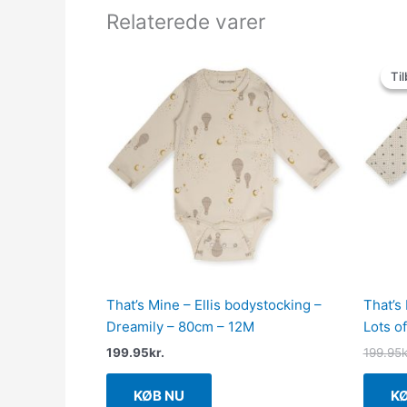
Relaterede varer
Til
Til
That’s Mine – Ellis bodystocking –
That’s
Dreamily – 80cm – 12M
Lots o
199.95
kr.
199.95
k
KØB NU
K